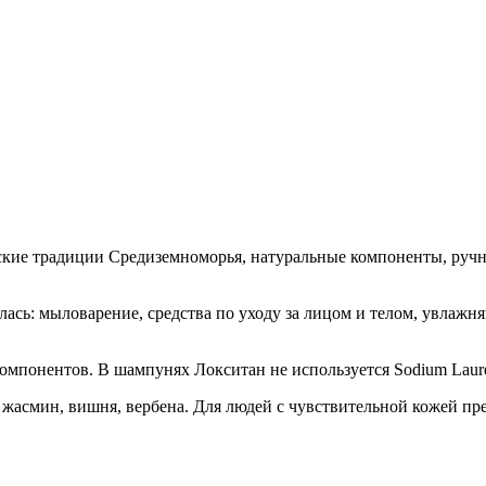
ские традиции Средиземноморья, натуральные компоненты, ручн
ась: мыловарение, средства по уходу за лицом и телом, увлажняю
мпонентов. В шампунях Локситан не используется Sodium Laureth
жасмин, вишня, вербена. Для людей с чувствительной кожей пре